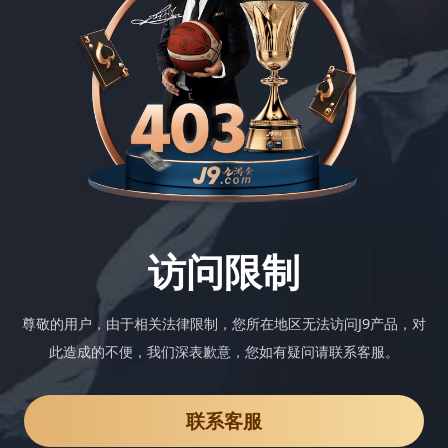
访问限制
尊敬的用户，由于相关法律限制，您所在地区无法访问J9产品，对
此造成的不便，我们深表歉意，您如有疑问请联系客服。
联系客服